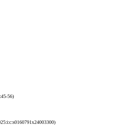
:45-56)
025:i:c:s0160791x24003300)