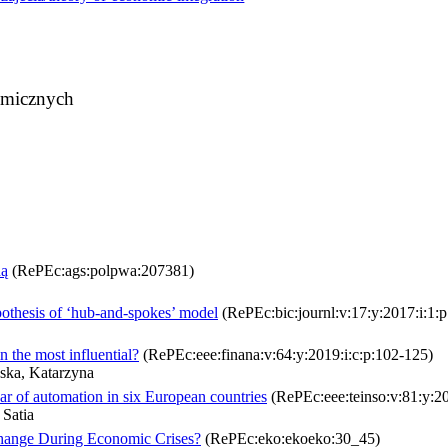
omicznych
ną
(RePEc:ags:polpwa:207381)
ypothesis of ‘hub-and-spokes’ model
(RePEc:bic:journl:v:17:y:2017:i:1:p
n the most influential?
(RePEc:eee:finana:v:64:y:2019:i:c:p:102-125)
ska, Katarzyna
ar of automation in six European countries
(RePEc:eee:teinso:v:81:y:2
Satia
Change During Economic Crises?
(RePEc:eko:ekoeko:30_45)