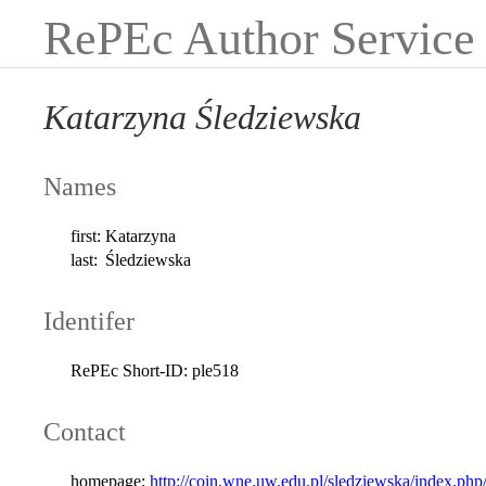
RePEc Author Service
Katarzyna Śledziewska
Names
first:
Katarzyna
last:
Śledziewska
Identifer
RePEc Short-ID:
ple518
Contact
homepage:
http://coin.wne.uw.edu.pl/sledziewska/index.php/