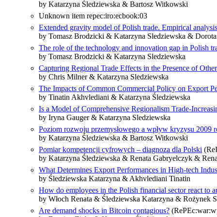
by Katarzyna Śledziewska & Bartosz Witkowski
Unknown item repec:iro:ecbook:03
Extended gravity model of Polish trade. Empirical analysi
by Tomasz Brodzicki & Katarzyna Sledziewska & Dorota
The role of the technology and innovation gap in Polish tra
by Tomasz Brodzicki & Katarzyna Sledziewska
Capturing Regional Trade Effects in the Presence of Othe
by Chris Milner & Katarzyna Sledziewska
The Impacts of Common Commercial Policy on Export Per
by Tinatin Akhvlediani & Katarzyna Śledziewska
Is a Model of Comprehensive Regionalism Trade-Increasi
by Iryna Gauger & Katarzyna Sledziewska
Poziom rozwoju przemysłowego a wpływ kryzysu 2009 r
by Katarzyna Śledziewska & Bartosz Witkowski
Pomiar kompetencji cyfrowych – diagnoza dla Polski
(ReP
by Katarzyna Śledziewska & Renata Gabryelczyk & Ren
What Determines Export Performances in High‑tech Indus
by Śledziewska Katarzyna & Akhvlediani Tinatin
How do employees in the Polish financial sector react to 
by Włoch Renata & Śledziewska Katarzyna & Rożynek S
Are demand shocks in Bitcoin contagious?
(RePEc:war:wp