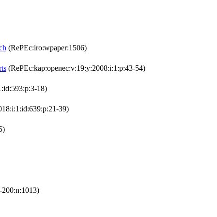
ach
(RePEc:iro:wpaper:1506)
ts
(RePEc:kap:openec:v:19:y:2008:i:1:p:43-54)
:id:593:p:3-18)
18:i:1:id:639:p:21-39)
5)
5-200:n:1013)