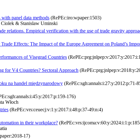
s with panel data methods
(RePEc:iro:wpaper:1503)
 Ciolek & Stanislaw Uminski
de relations. Empirical verification with the use of trade gravity appro
r Trade Effects: The Impact of the Europe Agreement on Poland’s Impor
formances of Visegrad Countries
(RePEc:prg:jnlpep:v:2017:y:2017:i:1
ng for V4 Countries? Sectoral Approach
(RePEc:prg:jnlpep:v:2018:y:20
oku na handel międzynarodowy
(RePEc:sgh:annals:i:27:y:2012:p:71-8
Ec:sgh:annals:i:45:y:2017:p:159-176)
ata Włoch
tries
(RePEc:vrs:ceuecj:v:1:y:2017:i:48:p:37-49:n:4)
automation in their workplace?
(RePEc:vrs:ijcoma:v:60:y:2024:i:1:p:18
atia
aper:2018-17)