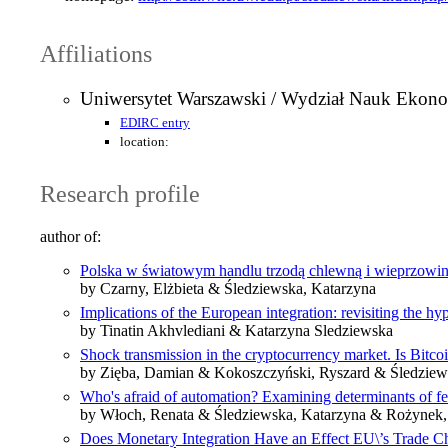
Affiliations
Uniwersytet Warszawski / Wydział Nauk Ekon
EDIRC entry
location:
Research profile
author of:
Polska w światowym handlu trzodą chlewną i wieprzowi
by Czarny, Elżbieta & Śledziewska, Katarzyna
Implications of the European integration: revisiting the h
by Tinatin Akhvlediani & Katarzyna Sledziewska
Shock transmission in the cryptocurrency market. Is Bitcoi
by Zięba, Damian & Kokoszczyński, Ryszard & Śledziew
Who's afraid of automation? Examining determinants of fe
by Włoch, Renata & Śledziewska, Katarzyna & Rożynek, 
Does Monetary Integration Have an Effect EU\’s Trade 