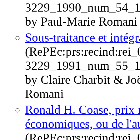
3229_1990_num_54_1
by Paul-Marie Romani
Sous-traitance et intég
(RePEc:prs:recind:rei
3229_1991_num_55_1
by Claire Charbit & Jo
Romani
Ronald H. Coase, prix 
économiques, ou de l'au
(RePEc:prs:recind:rei