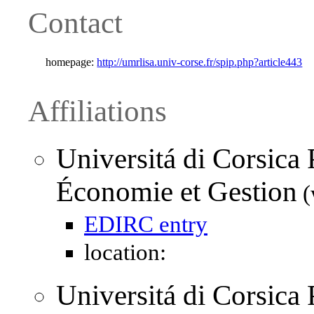
Contact
homepage:
http://umrlisa.univ-corse.fr/spip.php?article443
Affiliations
Universitá di Corsica 
Économie et Gestion
(
EDIRC entry
location:
Universitá di Corsica 