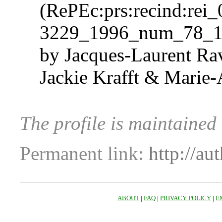
(RePEc:prs:recind:rei
3229_1996_num_78_1
by Jacques-Laurent R
Jackie Krafft & Marie-
The profile is maintaine
Permanent link:
http://au
ABOUT
|
FAQ
|
PRIVACY POLICY
|
E