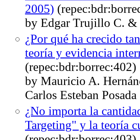
2005)
(repec:bdr:borre
by Edgar Trujillo C. &
¿Por qué ha crecido tan
teoría y evidencia int
(repec:bdr:borrec:402)
by Mauricio A. Hernán
Carlos Esteban Posada
¿No importa la cantidad
Targeting" y la teoría c
(repec:bdr:borrec:403)