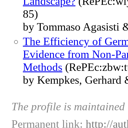
Landscape?
(RePEc:wly
85)
by Tommaso Agasisti &
The Efficiency of Ger
Evidence from Non-Par
Methods
(RePEc:zbw:t
by Kempkes, Gerhard &
The profile is maintained
Permanent link:
http://au