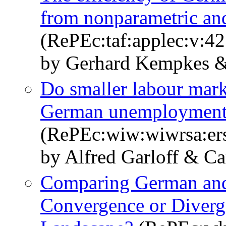
from nonparametric an
(RePEc:taf:applec:v:4
by Gerhard Kempkes &
Do smaller labour marke
German unemploymen
(RePEc:wiw:wiwrsa:er
by Alfred Garloff & C
Comparing German and I
Convergence or Diverg