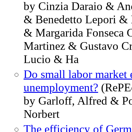
by Cinzia Daraio & An
& Benedetto Lepori & 
& Margarida Fonseca C
Martinez & Gustavo Cr
Lucio & Ha
Do small labor market 
unemployment?
(RePEc
by Garloff, Alfred & P
Norbert
The efficiency of Germ