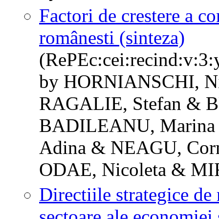
Factori de crestere a co
românesti (sinteza)
(RePEc:cei:recind:v:3:
by HORNIANSCHI, Nic
RAGALIE, Stefan & 
BADILEANU, Marina
Adina & NEAGU, Corne
ODAE, Nicoleta & MI
Directiile strategice de 
sectoare ale economiei s