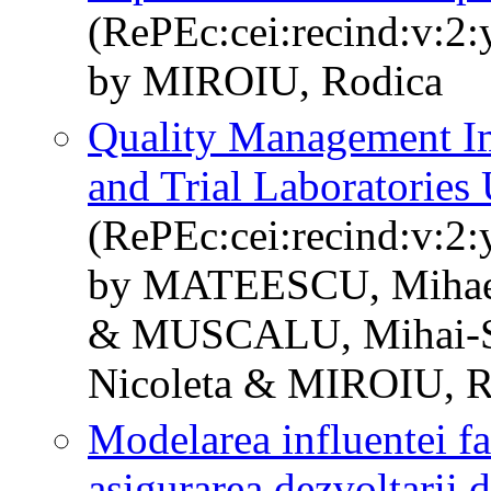
(RePEc:cei:recind:v:2:
by MIROIU, Rodica
Quality Management Im
and Trial Laboratories
(RePEc:cei:recind:v:2:
by MATEESCU, Mihael
& MUSCALU, Mihai-
Nicoleta & MIROIU, R
Modelarea influentei fa
asigurarea dezvoltarii d