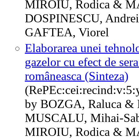
MIROIU, Rodica & M
DOSPINESCU, Andre
GAFTEA, Viorel
Elaborarea unei tehnol
gazelor cu efect de ser
româneasca (Sinteza)
(RePEc:cei:recind:v:5:
by BOZGA, Raluca & 
MUSCALU, Mihai-Sab
MIROIU, Rodica & M