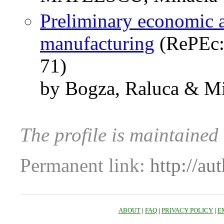
Preliminary economic a
manufacturing
(RePEc:c
71)
by Bogza, Raluca & Mi
The profile is maintained
Permanent link:
http://au
ABOUT
|
FAQ
|
PRIVACY POLICY
|
E