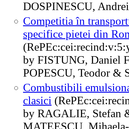
DOSPINESCU, Andre
Competitia în transport
specifice pietei din Ro
(RePEc:cei:recind:v:5:
by FISTUNG, Daniel 
POPESCU, Teodor &
Combustibili emulsionat
clasici
(RePEc:cei:recin
by RAGALIE, Stefan 
MATEESCU, Mihaela-