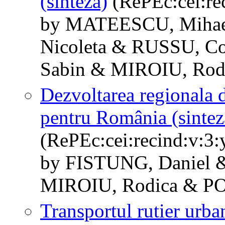
(sinteza)
(RePEc:cei:rec
by MATEESCU, Mihae
Nicoleta & RUSSU, C
Sabin & MIROIU, Rod
Dezvoltarea regionala d
pentru România (sintez
(RePEc:cei:recind:v:3:
by FISTUNG, Daniel
MIROIU, Rodica & P
Transportul rutier urba