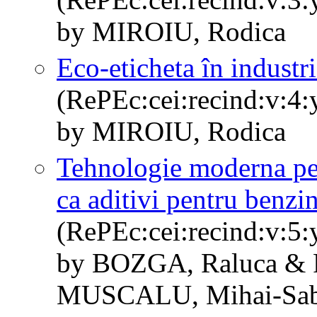
by MIROIU, Rodica
Eco-eticheta în industri
(RePEc:cei:recind:v:4:
by MIROIU, Rodica
Tehnologie moderna pent
ca aditivi pentru benzi
(RePEc:cei:recind:v:5:
by BOZGA, Raluca & 
MUSCALU, Mihai-Sab