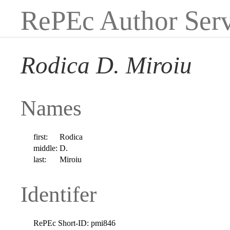
RePEc Author Serv
Rodica D. Miroiu
Names
first:
Rodica
middle:
D.
last:
Miroiu
Identifer
RePEc Short-ID:
pmi846