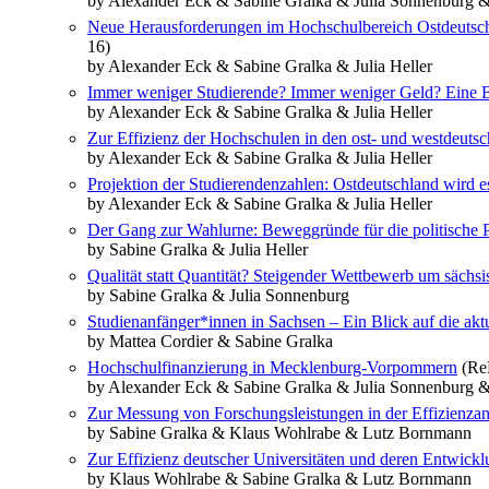
by Alexander Eck & Sabine Gralka & Julia Sonnenburg &
Neue Herausforderungen im Hochschulbereich Ostdeutsc
16)
by Alexander Eck & Sabine Gralka & Julia Heller
Immer weniger Studierende? Immer weniger Geld? Eine B
by Alexander Eck & Sabine Gralka & Julia Heller
Zur Effizienz der Hochschulen in den ost- und westdeuts
by Alexander Eck & Sabine Gralka & Julia Heller
Projektion der Studierendenzahlen: Ostdeutschland wird 
by Alexander Eck & Sabine Gralka & Julia Heller
Der Gang zur Wahlurne: Beweggründe für die politische P
by Sabine Gralka & Julia Heller
Qualität statt Quantität? Steigender Wettbewerb um sächs
by Sabine Gralka & Julia Sonnenburg
Studienanfänger*innen in Sachsen – Ein Blick auf die akt
by Mattea Cordier & Sabine Gralka
Hochschulfinanzierung in Mecklenburg-Vorpommern
(ReP
by Alexander Eck & Sabine Gralka & Julia Sonnenburg 
Zur Messung von Forschungsleistungen in der Effizienzana
by Sabine Gralka & Klaus Wohlrabe & Lutz Bornmann
Zur Effizienz deutscher Universitäten und deren Entwic
by Klaus Wohlrabe & Sabine Gralka & Lutz Bornmann