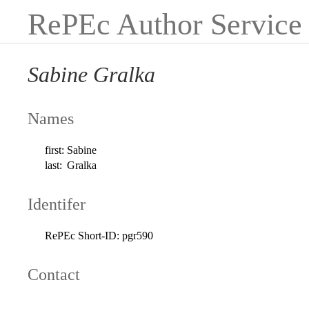
RePEc Author Service
Sabine Gralka
Names
first:
Sabine
last:
Gralka
Identifer
RePEc Short-ID:
pgr590
Contact