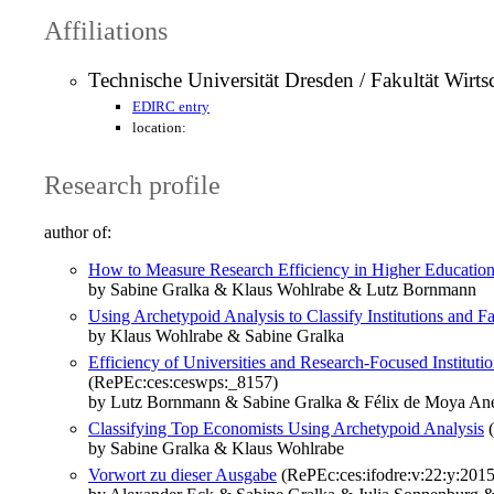
Affiliations
Technische Universität Dresden / Fakultät Wirts
EDIRC entry
location:
Research profile
author of:
How to Measure Research Efficiency in Higher Education
by Sabine Gralka & Klaus Wohlrabe & Lutz Bornmann
Using Archetypoid Analysis to Classify Institutions and F
by Klaus Wohlrabe & Sabine Gralka
Efficiency of Universities and Research-Focused Institu
(RePEc:ces:ceswps:_8157)
by Lutz Bornmann & Sabine Gralka & Félix de Moya An
Classifying Top Economists Using Archetypoid Analysis
(
by Sabine Gralka & Klaus Wohlrabe
Vorwort zu dieser Ausgabe
(RePEc:ces:ifodre:v:22:y:2015