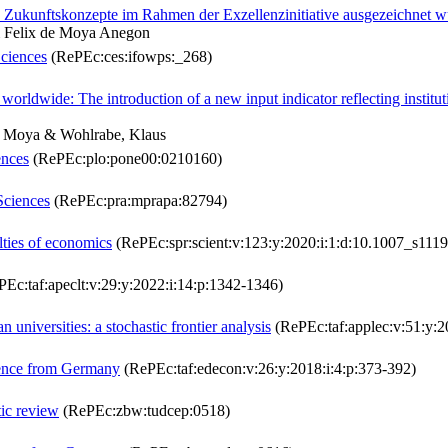
en Zukunftskonzepte im Rahmen der Exzellenzinitiative ausgezeichnet 
 Felix de Moya Anegon
Sciences
(RePEc:ces:ifowps:_268)
s worldwide: The introduction of a new input indicator reflecting institu
e Moya & Wohlrabe, Klaus
ences
(RePEc:plo:pone00:0210160)
Sciences
(RePEc:pra:mprapa:82794)
ulties of economics
(RePEc:spr:scient:v:123:y:2020:i:1:d:10.1007_s111
Ec:taf:apeclt:v:29:y:2022:i:14:p:1342-1346)
 universities: a stochastic frontier analysis
(RePEc:taf:applec:v:51:y:2
idence from Germany
(RePEc:taf:edecon:v:26:y:2018:i:4:p:373-392)
tic review
(RePEc:zbw:tudcep:0518)