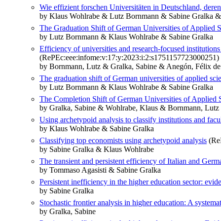
Wie effizient forschen Universitäten in Deutschland, der
by Klaus Wohlrabe & Lutz Bornmann & Sabine Gralka &
The Graduation Shift of German Universities of Applied 
by Lutz Bornmann & Klaus Wohlrabe & Sabine Gralka
Efficiency of universities and research-focused institution
(RePEc:eee:infome:v:17:y:2023:i:2:s1751157723000251)
by Bornmann, Lutz & Gralka, Sabine & Anegón, Félix d
The graduation shift of German universities of applied sci
by Lutz Bornmann & Klaus Wohlrabe & Sabine Gralka
The Completion Shift of German Universities of Applied 
by Gralka, Sabine & Wohlrabe, Klaus & Bornmann, Lutz
Using archetypoid analysis to classify institutions and fac
by Klaus Wohlrabe & Sabine Gralka
Classifying top economists using archetypoid analysis
(ReP
by Sabine Gralka & Klaus Wohlrabe
The transient and persistent efficiency of Italian and German
by Tommaso Agasisti & Sabine Gralka
Persistent inefficiency in the higher education sector: ev
by Sabine Gralka
Stochastic frontier analysis in higher education: A systema
by Gralka, Sabine