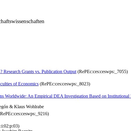
chaftswissenschaften
? Research Grants vs. Publication Output
(RePEc:ces:ceswps:_7055)
aculties of Economics
(RePEc:ces:ceswps:_8023)
tions Worldwide: An Empirical DEA Investigation Based on Institution
egón & Klaus Wohlrabe
RePEc:ces:ceswps:_9216)
:i:02:p:03)