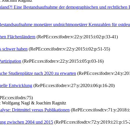
 Joachim Ragnitz
hland?! Eine Bestandsaufnahme der demographischen und rechtliche
estandsaufnahme monetärer undnichtmonetärer Kennzahlen für ostde
chen Flächenländern
(RePEc:ces:ifodre:v:22:y:2015:i:02:p:33-41)
es schwer haben
(RePEc:ces:ifodre:v:22:y:2015:i:02:p:51-55)
artizipation
(RePEc:ces:ifodre:v:22:y:2015:i:05:p:03-16)
ische Studienplätze nach 2020 zu erwarten
(RePEc:ces:ifodre:v:24:y:201
uelle Entwicklung
(RePEc:ces:ifodre:v:27:y:2020:i:06:p:16-20)
Ec:ces:ifodrs:75)
& Wolfgang Nagl & Joachim Ragnitz
lyse: Drittmittel versus Publikationen
(RePEc:ces:ifosdt:v:71:y:2018:i
klung zwischen 2004 und 2015
(RePEc:ces:ifosdt:v:72:y:2019:i:21:p:15-