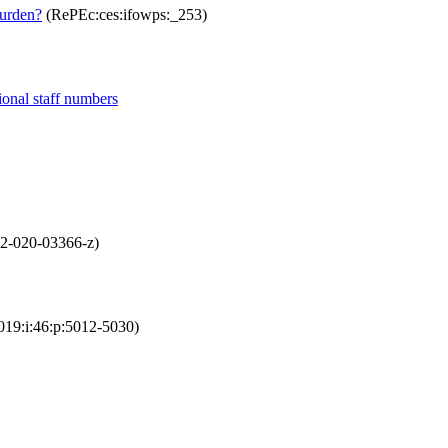
wurden?
(RePEc:ces:ifowps:_253)
tional staff numbers
92-020-03366-z)
019:i:46:p:5012-5030)