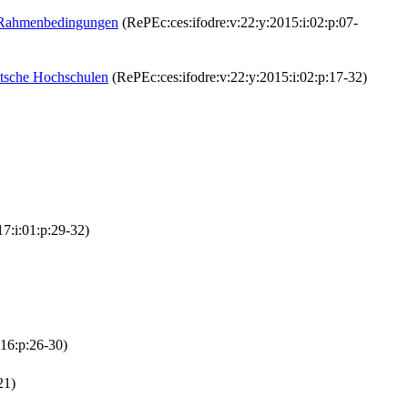
n Rahmenbedingungen
(RePEc:ces:ifodre:v:22:y:2015:i:02:p:07-
utsche Hochschulen
(RePEc:ces:ifodre:v:22:y:2015:i:02:p:17-32)
7:i:01:p:29-32)
:16:p:26-30)
21)