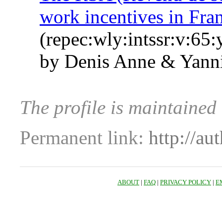
work incentives in Fra
(repec:wly:intssr:v:65
by Denis Anne & Yann
The profile is maintaine
Permanent link:
http://au
ABOUT
|
FAQ
|
PRIVACY POLICY
|
E