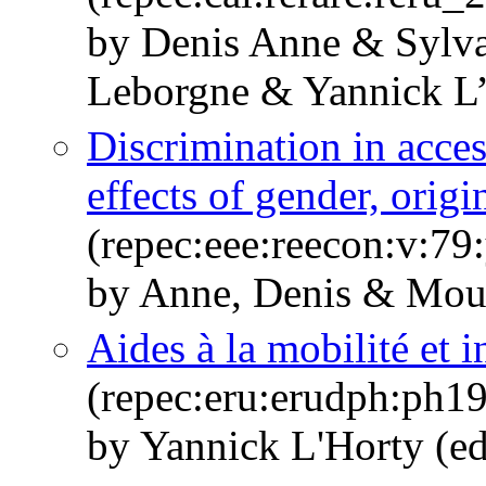
by Denis Anne & Sylv
Leborgne & Yannick L’
Discrimination in access
effects of gender, orig
(repec:eee:reecon:v:7
by Anne, Denis & Mous
Aides à la mobilité et i
(repec:eru:erudph:ph1
by Yannick L'Horty (e